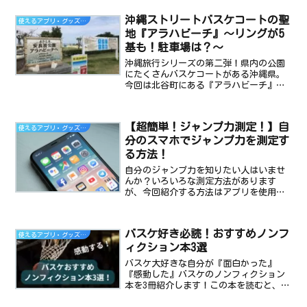
で今日の記事では、ダンクしても安心な
リングの種類を紹介します。
沖縄ストリートバスケコートの聖
使えるアプリ・グッズ・おススメ本
地『アラハビーチ』～リングが5
基も！駐車場は？～
沖縄旅行シリーズの第二弾！県内の公園
にたくさんバスケコートがある沖縄県。
今回は北谷町にある『アラハビーチ』に
あるストリートバスケコートについて記
事を書きました。これを読んで沖縄の青
い空の下でバスケしましょう！
【超簡単！ジャンプ力測定！】自
使えるアプリ・グッズ・おススメ本
分のスマホでジャンプ力を測定す
る方法！
自分のジャンプ力を知りたい人はいませ
んか？いろいろな測定方法があります
が、今回紹介する方法はアプリを使用し
ます。トレーニングする上で、測定する
ことは重要です(正しい方向に進んでいる
か確認するため)。アプリ測定も利用し
バスケ好き必読！おすすめノンフ
使えるアプリ・グッズ・おススメ本
て、効率的にトレーニングしましょう。
ィクション本3選
バスケ大好きな自分が『面白かった』
『感動した』バスケのノンフィクション
本を3冊紹介します！この本を読むと、勇
気が出る、諦めない気持ちが出る、挑戦