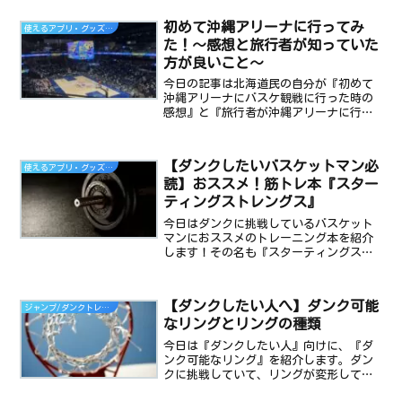
初めて沖縄アリーナに行ってみ
使えるアプリ・グッズ・おススメ本
た！～感想と旅行者が知っていた
方が良いこと～
今日の記事は北海道民の自分が『初めて
沖縄アリーナにバスケ観戦に行った時の
感想』と『旅行者が沖縄アリーナに行く
際に知っておいた方が良いこと』を書き
ました！この記事を読んで皆さん沖縄ア
リーナでのバスケ観戦を100％楽しみまし
【ダンクしたいバスケットマン必
使えるアプリ・グッズ・おススメ本
ょう(^^)/
読】おススメ！筋トレ本『スター
ティングストレングス』
今日はダンクに挑戦しているバスケット
マンにおススメのトレーニング本を紹介
します！その名も『スターティングスト
レングス』！アメリカの有名トレーナー
のマーク・リペトーの著書で、基本的な
バーベルトレーニングについて詳細に書
【ダンクしたい人へ】ダンク可能
ジャンプ/ダンクトレーニング
かれている本です。
なリングとリングの種類
今日は『ダンクしたい人』向けに、『ダ
ンク可能なリング』を紹介します。ダン
クに挑戦していて、リングが変形して壊
れてしまうのは、みんな困ります。そこ