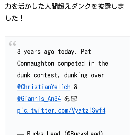
力を活かした人間超えダンクを披露しま
した！
3 years ago today, Pat
Connaughton competed in the
dunk contest, dunking over
@ChristianYelich
&
@Giannis_An34
💪🏻
pic.twitter.com/VyatziSwf4
— Bucks Lead (@BucksLead)