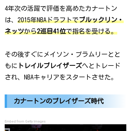
4年次の活躍で評価を高めたカナートン
は、
2015年NBAドラフトで
ブルックリン・
ネッツ
から
2巡目41位
で指名を受ける。
その後すぐにメイソン・プラムリーとと
もに
トレイルブレイザーズ
へとトレード
され、NBAキャリアをスタートさせた。
カナートンのブレイザーズ時代
Embed from Getty Images