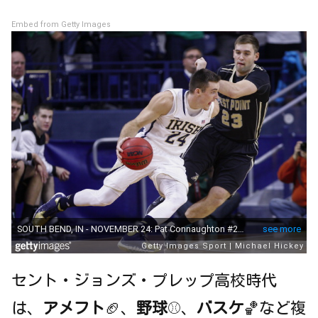
Embed from Getty Images
セント・ジョンズ・プレップ高校時代
は、
アメフト
🏈、
野球
⚾、
バスケ
🏀など複