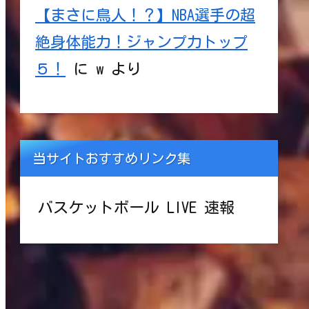
【まさに鳥人！？】NBA選手の超
絶身体能力！ジャンプ力トップ
５！
に
w
より
当サイトおすすめリンク集
バスケットボール LIVE 速報